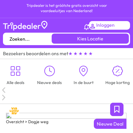
Tripdealer is het gróótste gratis overzicht voor
voordeeluitjes van Nederland!
Inloggen
Kies Locatie
Bezoekers beoordelen ons met
★ ★ ★ ★ ★
Alle deals
Nieuwe deals
In de buurt
Hoge korting
Overzicht > Dogje weg
Nieuwe Deal