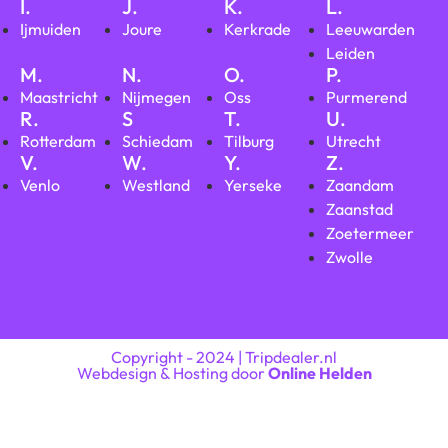
I.
J.
K.
L.
Ijmuiden
Joure
Kerkrade
Leeuwarden
Leiden
M.
N.
O.
P.
Maastricht
Nijmegen
Oss
Purmerend
R.
S
T.
U.
Rotterdam
Schiedam
Tilburg
Utrecht
V.
W.
Y.
Z.
Venlo
Westland
Yerseke
Zaandam
Zaanstad
Zoetermeer
Zwolle
Copyright - 2024 | Tripdealer.nl
Webdesign & Hosting door
Online Helden