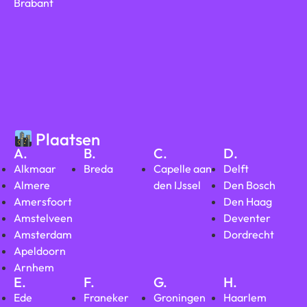
Brabant
Plaatsen
A.
B.
C.
D.
Alkmaar
Breda
Capelle aan
Delft
Almere
den IJssel
Den Bosch
Amersfoort
Den Haag
Amstelveen
Deventer
Amsterdam
Dordrecht
Apeldoorn
Arnhem
E.
F.
G.
H.
Ede
Franeker
Groningen
Haarlem