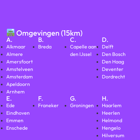
Omgevingen (15km)
A.
B.
C.
D.
Alkmaar
Breda
Capelle aan
Delft
Almere
den IJssel
Den Bosch
Amersfoort
Den Haag
Amstelveen
Deventer
Amsterdam
Dordrecht
Apeldoorn
Arnhem
E.
F.
G.
H.
Ede
Franeker
Groningen
Haarlem
Eindhoven
Heerlen
Emmen
Helmond
Enschede
Hengelo
Hilversum