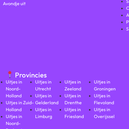
S
Avondje uit
C
A
P
S
Provincies
Uitjes in
Uitjes in
Uitjes in
Uitjes in
Noord-
Utrecht
Zeeland
Groningen
Holland
Uitjes in
Uitjes in
Uitjes in
Uitjes in Zuid-
Gelderland
Drenthe
Flevoland
Holland
Uitjes in
Uitjes in
Uitjes in
Uitjes in
Limburg
Friesland
Overijssel
Noord-