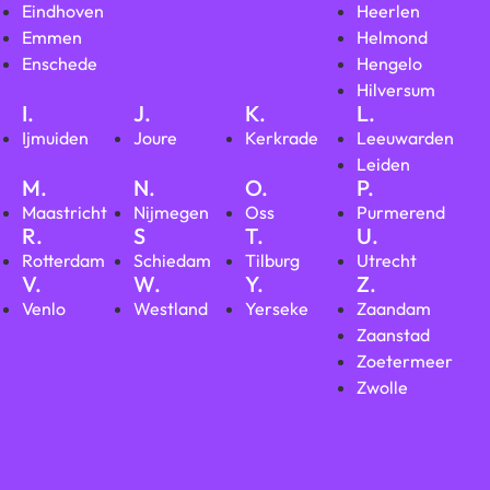
Eindhoven
Heerlen
Emmen
Helmond
Enschede
Hengelo
Hilversum
I.
J.
K.
L.
Ijmuiden
Joure
Kerkrade
Leeuwarden
Leiden
M.
N.
O.
P.
Maastricht
Nijmegen
Oss
Purmerend
R.
S
T.
U.
Rotterdam
Schiedam
Tilburg
Utrecht
V.
W.
Y.
Z.
Venlo
Westland
Yerseke
Zaandam
Zaanstad
Zoetermeer
Zwolle