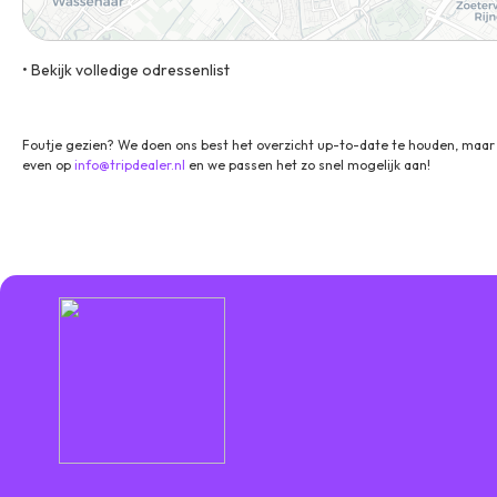
• Bekijk volledige odressenlist
Schipholweg 7B, 2316 XB, Leiden, Zuid-Holland, Nederland
Foutje gezien? We doen ons best het overzicht up-to-date te houden, maar 
even op
info@tripdealer.nl
en we passen het zo snel mogelijk aan!