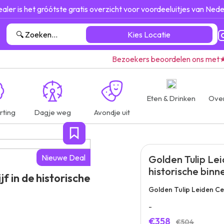
ealer is het gróótste gratis overzicht voor voordeeluitjes van Nede
Kies Locatie
Bezoekers beoordelen ons met
Eten & Drinken
Ove
rting
Dagje weg
Avondje uit
Nieuwe Deal
Golden Tulip Lei
historische binne
f in de historische
Golden Tulip Leiden Ce
-
€358
€504