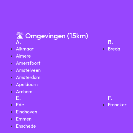
🛣️ Omgevingen (15km)
A.
B.
Alkmaar
Breda
Almere
Amersfoort
Amstelveen
Amsterdam
Apeldoorn
Arnhem
E.
F.
Ede
Franeker
Eindhoven
Emmen
Enschede