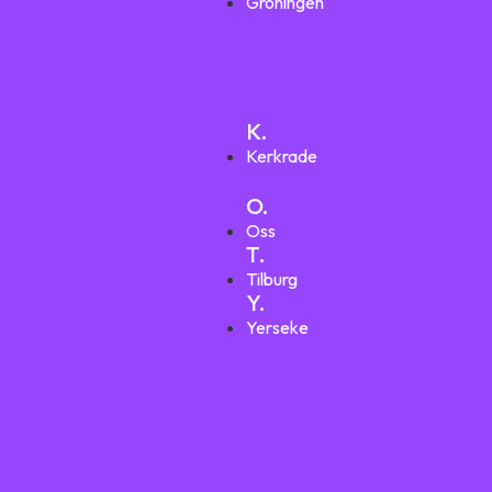
Groningen
K.
Kerkrade
O.
Oss
T.
Tilburg
Y.
Yerseke