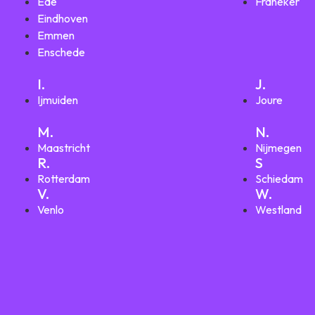
Ede
Franeker
Eindhoven
Emmen
Enschede
I.
J.
Ijmuiden
Joure
M.
N.
Maastricht
Nijmegen
R.
S
Rotterdam
Schiedam
V.
W.
Venlo
Westland