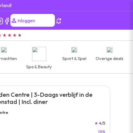
rland!
Inloggen
★ ★ ★ ★ ★
rnachten
Sport & Spel
Overige deals
Spa & Beauty
den Centre | 3-Daags verblijf in de
nstad | Incl. diner
ntre
★
4/5
28%