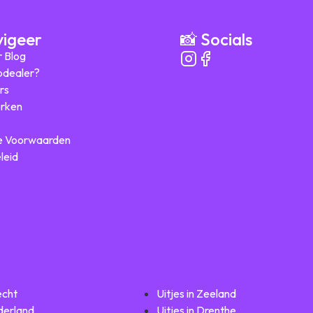
vigeer
📸 Socials
r Blog
ipdealer?
rs
rken
 Voorwaarden
leid
echt
Uitjes in Zeeland
lderland
Uitjes in Drenthe