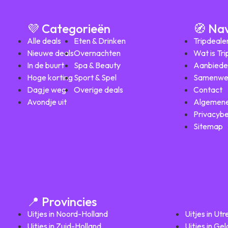
💜 Categorieën
🧭 Na
Alle deals
Eten & Drinken
Tripdeale
Nieuwe deals
Overnachten
Wat is Tr
In de buurt
Spa & Beauty
Aanbiede
Hoge korting
Sport & Spel
Samenwe
Dagje weg
Overige deals
Contact
Avondje uit
Algemene
Privacybe
Sitemap
📍 Provincies
Uitjes in Noord-Holland
Uitjes in Utr
Uitjes in Zuid-Holland
Uitjes in Ge