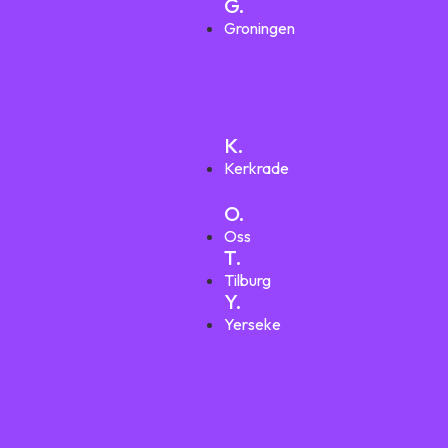
G.
Groningen
K.
Kerkrade
O.
Oss
T.
Tilburg
Y.
Yerseke