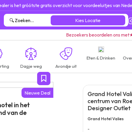
ealer is het gróótste gratis overzicht voor voordeeluitjes van Nede
Kies Locatie
Bezoekers beoordelen ons met
Eten & Drinken
Ove
rting
Dagje weg
Avondje uit
Nieuwe Deal
Grand Hotel Vali
centrum van Ro
otel in het
Designer Outlet
nd van de
Grand Hotel Valies
-