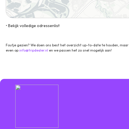
• Bekijk volledige odressenlist
Roersingel 188, 6041 KX, Roermond, Limburg, Nederland
Foutje gezien? We doen ons best het overzicht up-to-date te houden, maar 
even op
info@tripdealer.nl
en we passen het zo snel mogelijk aan!