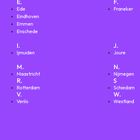
E.
F.
Ede
Franeker
Eindhoven
Emmen
Enschede
I.
J.
Ijmuiden
Joure
M.
N.
Maastricht
Nijmegen
R.
S
Rotterdam
Schiedam
V.
W.
Venlo
Westland