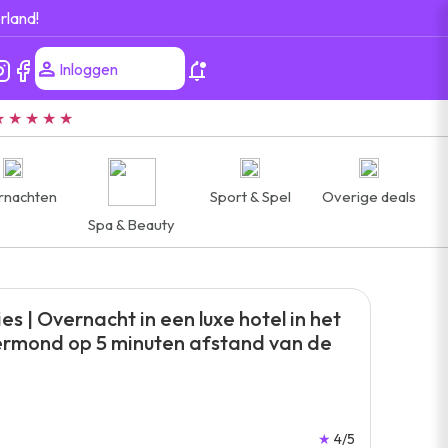
rland!
Inloggen
★ ★ ★ ★ ★
rnachten
Sport & Spel
Overige deals
Spa & Beauty
es | Overnacht in een luxe hotel in het
ermond op 5 minuten afstand van de
★
4/5