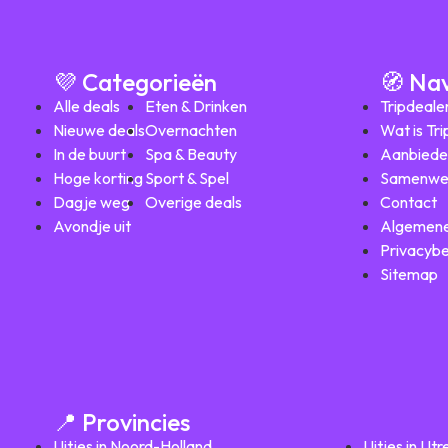
💜 Categorieën
🧭 Na
Alle deals
Eten & Drinken
Tripdeale
Nieuwe deals
Overnachten
Wat is Tr
In de buurt
Spa & Beauty
Aanbiede
Hoge korting
Sport & Spel
Samenwe
Dagje weg
Overige deals
Contact
Avondje uit
Algemene
Privacybe
Sitemap
📍 Provincies
Uitjes in Noord-Holland
Uitjes in Utr