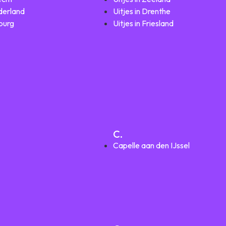
lderland
Uitjes in Drenthe
mburg
Uitjes in Friesland
C.
Capelle aan den IJssel