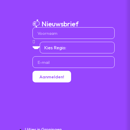
📫 Nieuwsbrief
Aanmelden!
Uitjes in Groningen