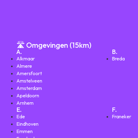
🛣️ Omgevingen (15km)
A.
B.
Alkmaar
Breda
Almere
Amersfoort
Amstelveen
Amsterdam
Apeldoorn
Arnhem
E.
F.
Ede
Franeker
Eindhoven
Emmen