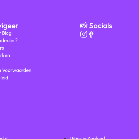
vigeer
📸 Socials
r Blog
ipdealer?
rs
rken
 Voorwaarden
leid
echt
Uitjes in Zeeland