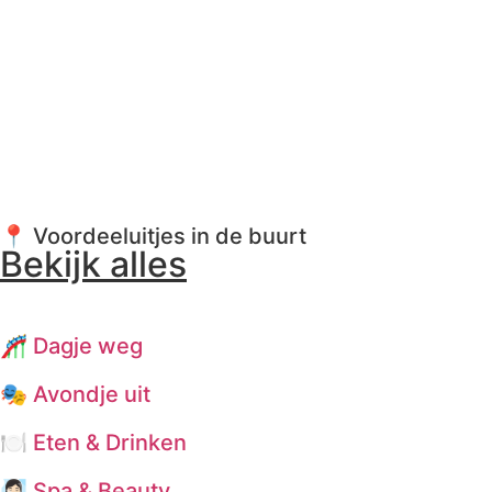
📍 Voordeeluitjes in de buurt
Bekijk alles
🎢 Dagje weg
🎭 Avondje uit
🍽️ Eten & Drinken
🧖🏻‍♀️ Spa & Beauty