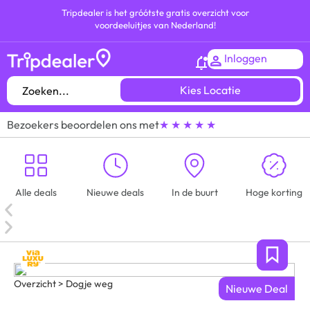
Tripdealer is het gróótste gratis overzicht voor
voordeeluitjes van Nederland!
Inloggen
Kies Locatie
Bezoekers beoordelen ons met
★ ★ ★ ★ ★
Alle deals
Nieuwe deals
In de buurt
Hoge korting
Overzicht > Dogje weg
Nieuwe Deal