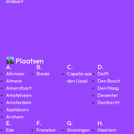
Brabant
Plaatsen
A.
B.
C.
D.
Alkmaar
Breda
Capelle aan
Delft
Almere
den IJssel
Den Bosch
Amersfoort
Den Haag
Amstelveen
Deventer
Amsterdam
Dordrecht
Apeldoorn
Arnhem
E.
F.
G.
H.
Ede
Franeker
Groningen
Haarlem