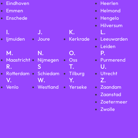
Eindhoven
Heerlen
Emmen
Helmond
Enschede
Hengelo
Hilversum
I.
J.
K.
L.
Ijmuiden
Joure
Kerkrade
Leeuwarden
Leiden
M.
N.
O.
P.
Maastricht
Nijmegen
Oss
Purmerend
R.
S
T.
U.
Rotterdam
Schiedam
Tilburg
Utrecht
V.
W.
Y.
Z.
Venlo
Westland
Yerseke
Zaandam
Zaanstad
Zoetermeer
Zwolle