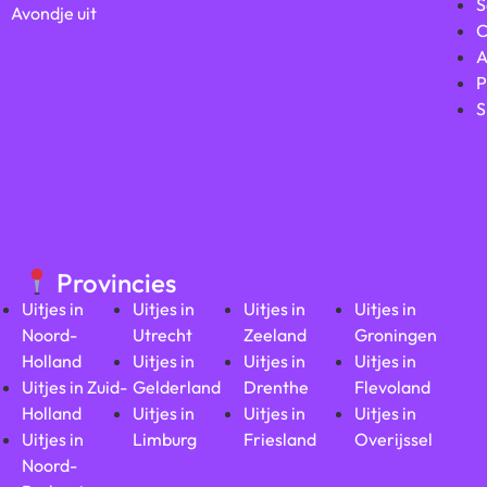
S
Avondje uit
C
A
P
S
Provincies
Uitjes in
Uitjes in
Uitjes in
Uitjes in
Noord-
Utrecht
Zeeland
Groningen
Holland
Uitjes in
Uitjes in
Uitjes in
Uitjes in Zuid-
Gelderland
Drenthe
Flevoland
Holland
Uitjes in
Uitjes in
Uitjes in
Uitjes in
Limburg
Friesland
Overijssel
Noord-