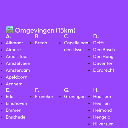
Omgevingen (15km)
A.
B.
C.
D.
Alkmaar
Breda
Capelle aan
Delft
Almere
den IJssel
Den Bosch
Amersfoort
Den Haag
Amstelveen
Deventer
Amsterdam
Dordrecht
Apeldoorn
Arnhem
E.
F.
G.
H.
Ede
Franeker
Groningen
Haarlem
Eindhoven
Heerlen
Emmen
Helmond
Enschede
Hengelo
Hilversum