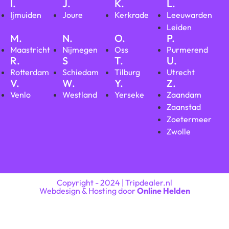
I.
J.
K.
L.
Ijmuiden
Joure
Kerkrade
Leeuwarden
Leiden
M.
N.
O.
P.
Maastricht
Nijmegen
Oss
Purmerend
R.
S
T.
U.
Rotterdam
Schiedam
Tilburg
Utrecht
V.
W.
Y.
Z.
Venlo
Westland
Yerseke
Zaandam
Zaanstad
Zoetermeer
Zwolle
Copyright - 2024 | Tripdealer.nl
Webdesign & Hosting door
Online Helden