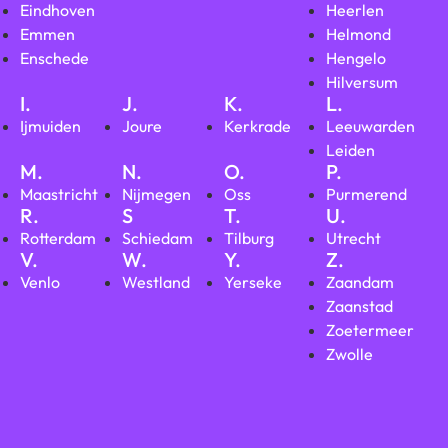
Eindhoven
Heerlen
Emmen
Helmond
Enschede
Hengelo
Hilversum
I.
J.
K.
L.
Ijmuiden
Joure
Kerkrade
Leeuwarden
Leiden
M.
N.
O.
P.
Maastricht
Nijmegen
Oss
Purmerend
R.
S
T.
U.
Rotterdam
Schiedam
Tilburg
Utrecht
V.
W.
Y.
Z.
Venlo
Westland
Yerseke
Zaandam
Zaanstad
Zoetermeer
Zwolle