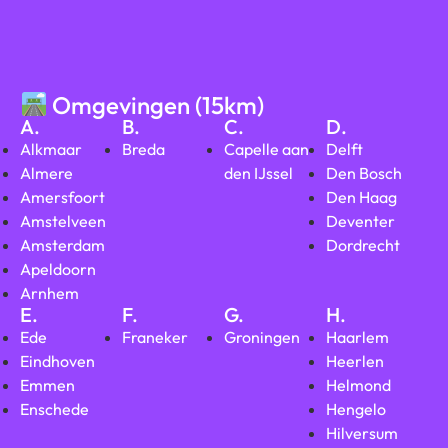
Omgevingen (15km)
A.
B.
C.
D.
Alkmaar
Breda
Capelle aan
Delft
Almere
den IJssel
Den Bosch
Amersfoort
Den Haag
Amstelveen
Deventer
Amsterdam
Dordrecht
Apeldoorn
Arnhem
E.
F.
G.
H.
Ede
Franeker
Groningen
Haarlem
Eindhoven
Heerlen
Emmen
Helmond
Enschede
Hengelo
Hilversum