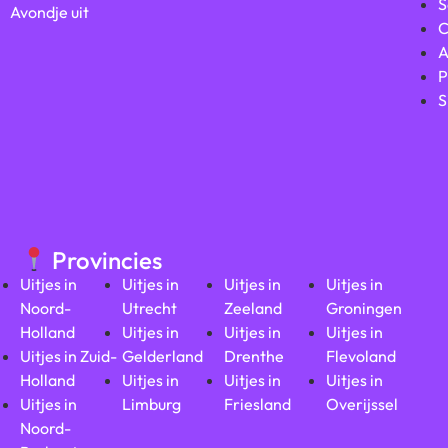
S
Avondje uit
C
A
P
S
Provincies
Uitjes in
Uitjes in
Uitjes in
Uitjes in
Noord-
Utrecht
Zeeland
Groningen
Holland
Uitjes in
Uitjes in
Uitjes in
Uitjes in Zuid-
Gelderland
Drenthe
Flevoland
Holland
Uitjes in
Uitjes in
Uitjes in
Uitjes in
Limburg
Friesland
Overijssel
Noord-