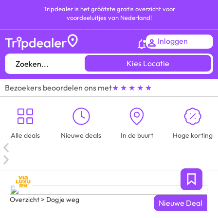
Tripdealer is het gróótste gratis overzicht voor
voordeeluitjes van Nederland!
Inloggen
Kies Locatie
Bezoekers beoordelen ons met
★ ★ ★ ★ ★
Alle deals
Nieuwe deals
In de buurt
Hoge korting
Overzicht > Dogje weg
Nieuwe Deal