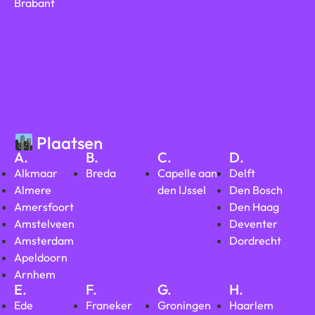
Brabant
Plaatsen
A.
B.
C.
D.
Alkmaar
Breda
Capelle aan
Delft
Almere
den IJssel
Den Bosch
Amersfoort
Den Haag
Amstelveen
Deventer
Amsterdam
Dordrecht
Apeldoorn
Arnhem
E.
F.
G.
H.
Ede
Franeker
Groningen
Haarlem