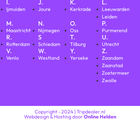
I.
J.
K.
L.
Ijmuiden
Joure
Kerkrade
Leeuwarden
Leiden
M.
N.
O.
P.
Maastricht
Nijmegen
Oss
Purmerend
R.
S
T.
U.
Rotterdam
Schiedam
Tilburg
Utrecht
V.
W.
Y.
Z.
Venlo
Westland
Yerseke
Zaandam
Zaanstad
Zoetermeer
Zwolle
Copyright - 2024 | Tripdealer.nl
Webdesign & Hosting door
Online Helden