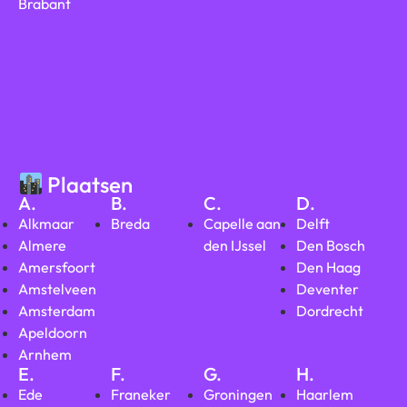
Brabant
Plaatsen
A.
B.
C.
D.
Alkmaar
Breda
Capelle aan
Delft
Almere
den IJssel
Den Bosch
Amersfoort
Den Haag
Amstelveen
Deventer
Amsterdam
Dordrecht
Apeldoorn
Arnhem
E.
F.
G.
H.
Ede
Franeker
Groningen
Haarlem