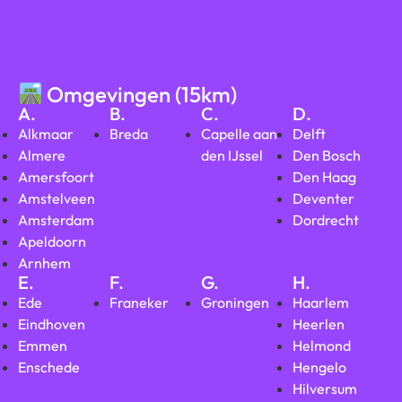
Omgevingen (15km)
A.
B.
C.
D.
Alkmaar
Breda
Capelle aan
Delft
Almere
den IJssel
Den Bosch
Amersfoort
Den Haag
Amstelveen
Deventer
Amsterdam
Dordrecht
Apeldoorn
Arnhem
E.
F.
G.
H.
Ede
Franeker
Groningen
Haarlem
Eindhoven
Heerlen
Emmen
Helmond
Enschede
Hengelo
Hilversum