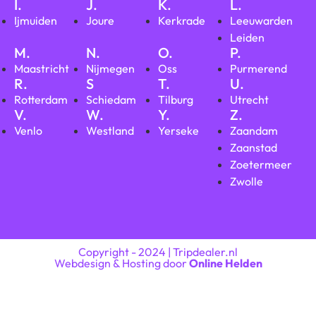
I.
J.
K.
L.
Ijmuiden
Joure
Kerkrade
Leeuwarden
Leiden
M.
N.
O.
P.
Maastricht
Nijmegen
Oss
Purmerend
R.
S
T.
U.
Rotterdam
Schiedam
Tilburg
Utrecht
V.
W.
Y.
Z.
Venlo
Westland
Yerseke
Zaandam
Zaanstad
Zoetermeer
Zwolle
Copyright - 2024 | Tripdealer.nl
Webdesign & Hosting door
Online Helden