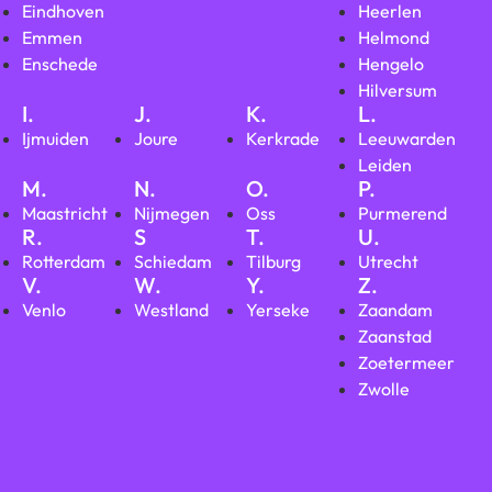
Eindhoven
Heerlen
Emmen
Helmond
Enschede
Hengelo
Hilversum
I.
J.
K.
L.
Ijmuiden
Joure
Kerkrade
Leeuwarden
Leiden
M.
N.
O.
P.
Maastricht
Nijmegen
Oss
Purmerend
R.
S
T.
U.
Rotterdam
Schiedam
Tilburg
Utrecht
V.
W.
Y.
Z.
Venlo
Westland
Yerseke
Zaandam
Zaanstad
Zoetermeer
Zwolle