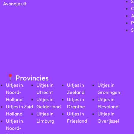
S
Avondje uit
C
A
P
S
Provincies
Uitjes in
Uitjes in
Uitjes in
Uitjes in
Noord-
Utrecht
Zeeland
Groningen
Holland
Uitjes in
Uitjes in
Uitjes in
Uitjes in Zuid-
Gelderland
Drenthe
Flevoland
Holland
Uitjes in
Uitjes in
Uitjes in
Uitjes in
Limburg
Friesland
Overijssel
Noord-