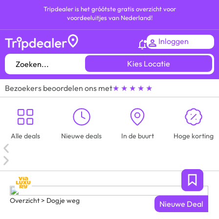
Tripdealer is het gróótste gratis overzicht voor
voordeeluitjes van Nederland!
Inloggen
Kies Locatie
Bezoekers beoordelen ons met
★ ★ ★ ★ ★
Alle deals
Nieuwe deals
In de buurt
Hoge korting
Overzicht > Dogje weg
Nieuwe Deal