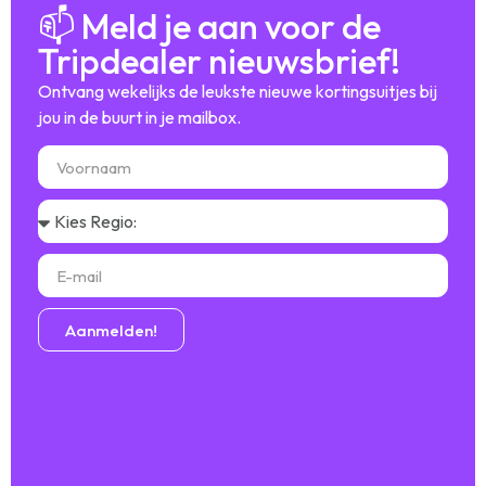
📫 Meld je aan voor de
Tripdealer nieuwsbrief!
Ontvang wekelijks de leukste nieuwe kortingsuitjes bij
jou in de buurt in je mailbox.
Aanmelden!