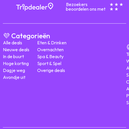
Bezoekers
★ ★ ★
beoordelen ons met
★ ★
💜 Categorieën
Alle deals
Eten & Drinken
Nieuwe deals
Overnachten
T
In de buurt
Spa & Beauty
W
Hoge korting
Sport & Spel
A
Dagje weg
Overige deals
S
Avondje uit
C
A
P
S