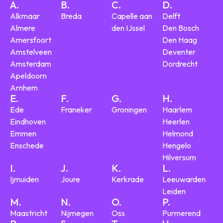
A.
B.
C.
D.
Alkmaar
Breda
Capelle aan
Delft
Almere
den IJssel
Den Bosch
Amersfoort
Den Haag
Amstelveen
Deventer
Amsterdam
Dordrecht
Apeldoorn
Arnhem
E.
F.
G.
H.
Ede
Franeker
Groningen
Haarlem
Eindhoven
Heerlen
Emmen
Helmond
Enschede
Hengelo
Hilversum
I.
J.
K.
L.
Ijmuiden
Joure
Kerkrade
Leeuwarden
Leiden
M.
N.
O.
P.
Maastricht
Nijmegen
Oss
Purmerend