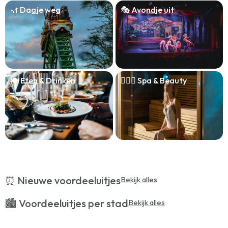
🎢 Dagje weg
🎭 Avondje uit
🍽️ Eten & Drinken
🧖🏻‍♀️ Spa & Beauty
⏰ Nieuwe voordeeluitjes
Bekijk alles
🏙️ Voordeeluitjes per stad
Bekijk alles