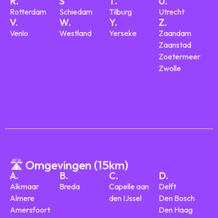
R.
S
T.
U.
Rotterdam
Schiedam
Tilburg
Utrecht
V.
W.
Y.
Z.
Venlo
Westland
Yerseke
Zaandam
Zaanstad
Zoetermeer
Zwolle
🛣️ Omgevingen (15km)
A.
B.
C.
D.
Alkmaar
Breda
Capelle aan
Delft
Almere
den IJssel
Den Bosch
Amersfoort
Den Haag