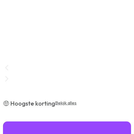
📍 Uitjes in Ijmuiden
🤑 Hoogste korting
Bekijk alles