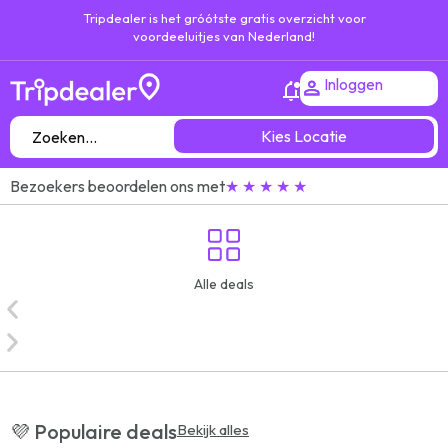
Tripdealer is het gróótste gratis overzicht voor
voordeeluitjes van Nederland!
Inloggen
Kies Locatie
Bezoekers beoordelen ons met
★ ★ ★ ★ ★
Alle deals
💜 Populaire deals
Bekijk alles