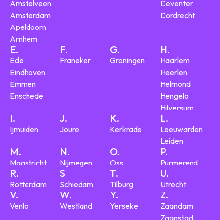
Amstelveen
Deventer
Amsterdam
Dordrecht
Apeldoorn
Arnhem
E.
F.
G.
H.
Ede
Franeker
Groningen
Haarlem
Eindhoven
Heerlen
Emmen
Helmond
Enschede
Hengelo
Hilversum
I.
J.
K.
L.
Ijmuiden
Joure
Kerkrade
Leeuwarden
Leiden
M.
N.
O.
P.
Maastricht
Nijmegen
Oss
Purmerend
R.
S
T.
U.
Rotterdam
Schiedam
Tilburg
Utrecht
V.
W.
Y.
Z.
Venlo
Westland
Yerseke
Zaandam
Zaanstad