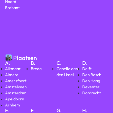
Noord-
Brabant
Plaatsen
A.
B.
C.
D.
Alkmaar
Breda
Capelle aan
Delft
Almere
den IJssel
Den Bosch
Amersfoort
Den Haag
Amstelveen
Deventer
Amsterdam
Dordrecht
Apeldoorn
Arnhem
E.
F.
G.
H.