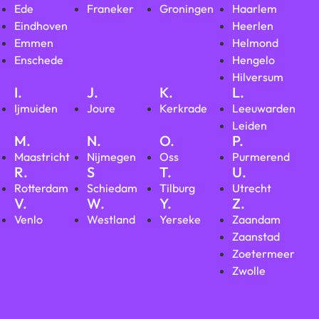
Ede
Franeker
Groningen
Haarlem
Eindhoven
Heerlen
Emmen
Helmond
Enschede
Hengelo
Hilversum
I.
J.
K.
L.
Ijmuiden
Joure
Kerkrade
Leeuwarden
Leiden
M.
N.
O.
P.
Maastricht
Nijmegen
Oss
Purmerend
R.
S
T.
U.
Rotterdam
Schiedam
Tilburg
Utrecht
V.
W.
Y.
Z.
Venlo
Westland
Yerseke
Zaandam
Zaanstad
Zoetermeer
Zwolle