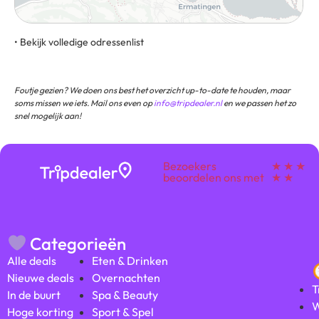
• Bekijk volledige odressenlist
8 Meinradstraße, 78479, Reichenau, Baden-Württemberg,
Duitsland
Foutje gezien? We doen ons best het overzicht up-to-date te houden, maar
soms missen we iets. Mail ons even op
info@tripdealer.nl
en we passen het zo
snel mogelijk aan!
Bezoekers
★ ★ ★
beoordelen ons met
★ ★
Categorieën
Alle deals
Eten & Drinken
Nieuwe deals
Overnachten
T
In de buurt
Spa & Beauty
W
Hoge korting
Sport & Spel