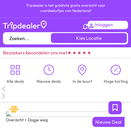
Tripdealer is het gróótste gratis overzicht voor
voordeeluitjes van Nederland!
Inloggen
Kies Locatie
Bezoekers beoordelen ons met
★ ★ ★ ★ ★
Alle deals
Nieuwe deals
In de buurt
Hoge korting
Overzicht > Dogje weg
Nieuwe Deal