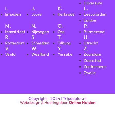
Hilversum
I.
J.
K.
L.
Ijmuiden
Joure
Kerkrade
Leeuwarden
Leiden
M.
N.
O.
P.
Maastricht
Nijmegen
Oss
Purmerend
R.
S
T.
U.
Rotterdam
Schiedam
Tilburg
Utrecht
V.
W.
Y.
Z.
Venlo
Westland
Yerseke
Zaandam
Zaanstad
Zoetermeer
Zwolle
Copyright - 2024 | Tripdealer.nl
Webdesign & Hosting door
Online Helden