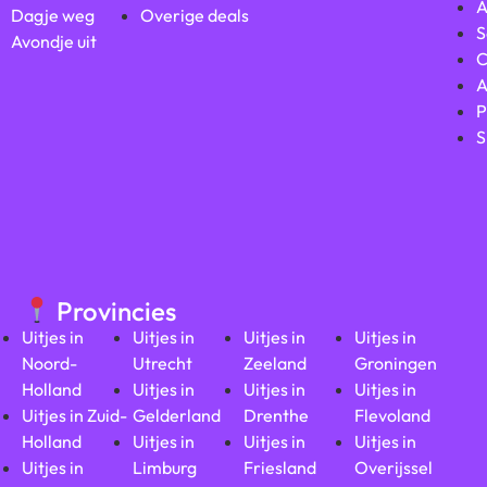
A
Dagje weg
Overige deals
S
Avondje uit
C
A
P
S
Provincies
Uitjes in
Uitjes in
Uitjes in
Uitjes in
Noord-
Utrecht
Zeeland
Groningen
Holland
Uitjes in
Uitjes in
Uitjes in
Uitjes in Zuid-
Gelderland
Drenthe
Flevoland
Holland
Uitjes in
Uitjes in
Uitjes in
Uitjes in
Limburg
Friesland
Overijssel