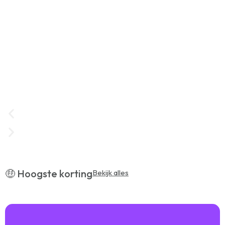
📍 Uitjes in Helmond
🤑 Hoogste korting
Bekijk alles