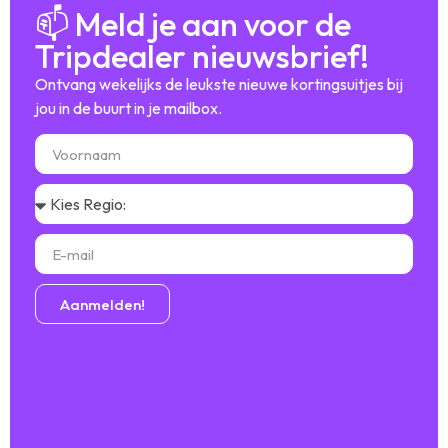
📫 Meld je aan voor de
Tripdealer nieuwsbrief!
Ontvang wekelijks de leukste nieuwe kortingsuitjes bij
jou in de buurt in je mailbox.
Aanmelden!