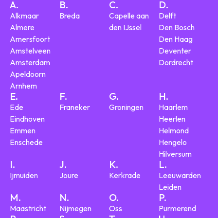
A.
B.
C.
D.
Alkmaar
Breda
Capelle aan
Delft
Almere
den IJssel
Den Bosch
Amersfoort
Den Haag
Amstelveen
Deventer
Amsterdam
Dordrecht
Apeldoorn
Arnhem
E.
F.
G.
H.
Ede
Franeker
Groningen
Haarlem
Eindhoven
Heerlen
Emmen
Helmond
Enschede
Hengelo
Hilversum
I.
J.
K.
L.
Ijmuiden
Joure
Kerkrade
Leeuwarden
Leiden
M.
N.
O.
P.
Maastricht
Nijmegen
Oss
Purmerend