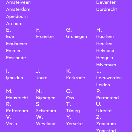
Amstelveen
Deventer
Amsterdam
Dordrecht
Apeldoorn
Arnhem
E.
F.
G.
H.
Ede
Franeker
Groningen
Haarlem
Eindhoven
Heerlen
Emmen
Helmond
Enschede
Hengelo
Hilversum
I.
J.
K.
L.
Ijmuiden
Joure
Kerkrade
Leeuwarden
Leiden
M.
N.
O.
P.
Maastricht
Nijmegen
Oss
Purmerend
R.
S
T.
U.
Rotterdam
Schiedam
Tilburg
Utrecht
V.
W.
Y.
Z.
Venlo
Westland
Yerseke
Zaandam
Zaanstad