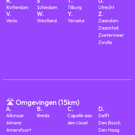
R.
S
T.
U.
Rotterdam
Schiedam
Tilburg
Utrecht
V.
W.
Y.
Z.
Venlo
Westland
Yerseke
Zaandam
Zaanstad
Zoetermeer
Zwolle
🛣️ Omgevingen (15km)
A.
B.
C.
D.
Alkmaar
Breda
Capelle aan
Delft
Almere
den IJssel
Den Bosch
Amersfoort
Den Haag