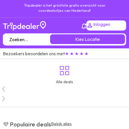
Tripdealer is het gróótste gratis overzicht voor
voordeeluitjes van Nederland!
Inloggen
Kies Locatie
Bezoekers beoordelen ons met
★ ★ ★ ★ ★
Alle deals
💜 Populaire deals
Bekijk alles