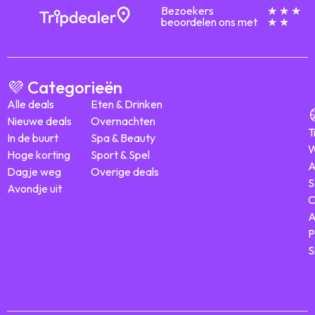
Bezoekers
★ ★ ★
beoordelen ons met
★ ★
💜 Categorieën
Alle deals
Eten & Drinken
Nieuwe deals
Overnachten
T
In de buurt
Spa & Beauty
W
Hoge korting
Sport & Spel
A
Dagje weg
Overige deals
S
Avondje uit
C
A
P
S