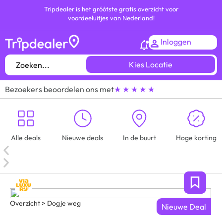
Tripdealer is het gróótste gratis overzicht voor
voordeeluitjes van Nederland!
Inloggen
Kies Locatie
Bezoekers beoordelen ons met
★ ★ ★ ★ ★
Alle deals
Nieuwe deals
In de buurt
Hoge korting
Overzicht > Dogje weg
Nieuwe Deal