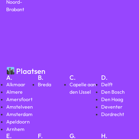
Noord-
Brabant
Plaatsen
A.
B.
C.
D.
Alkmaar
Breda
Capelle aan
Delft
Almere
den IJssel
Den Bosch
Amersfoort
Den Haag
Amstelveen
Deventer
Amsterdam
Dordrecht
Apeldoorn
Arnhem
E.
F.
G.
H.