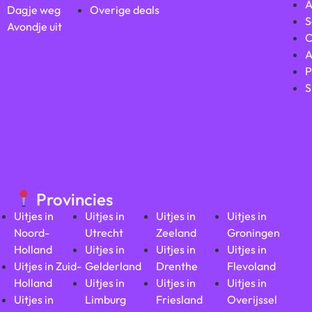
A
Dagje weg
Overige deals
S
Avondje uit
C
A
P
S
Provincies
Uitjes in
Uitjes in
Uitjes in
Uitjes in
Noord-
Utrecht
Zeeland
Groningen
Holland
Uitjes in
Uitjes in
Uitjes in
Uitjes in Zuid-
Gelderland
Drenthe
Flevoland
Holland
Uitjes in
Uitjes in
Uitjes in
Uitjes in
Limburg
Friesland
Overijssel