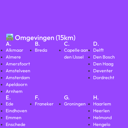
Omgevingen (15km)
A.
B.
C.
D.
Alkmaar
Breda
Capelle aan
Delft
Almere
den IJssel
Den Bosch
Amersfoort
Den Haag
Amstelveen
Deventer
Amsterdam
Dordrecht
Apeldoorn
Arnhem
E.
F.
G.
H.
Ede
Franeker
Groningen
Haarlem
Eindhoven
Heerlen
Emmen
Helmond
Enschede
Hengelo