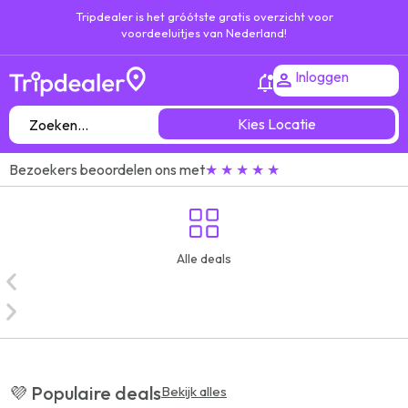
Tripdealer is het gróótste gratis overzicht voor
voordeeluitjes van Nederland!
Inloggen
Kies Locatie
Bezoekers beoordelen ons met
★ ★ ★ ★ ★
Alle deals
💜 Populaire deals
Bekijk alles