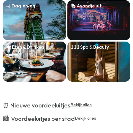
🎢 Dagje weg
🎭 Avondje uit
🍽️ Eten & Drinken
🧖🏻‍♀️ Spa & Beauty
⏰ Nieuwe voordeeluitjes
Bekijk alles
🏙️ Voordeeluitjes per stad
Bekijk alles