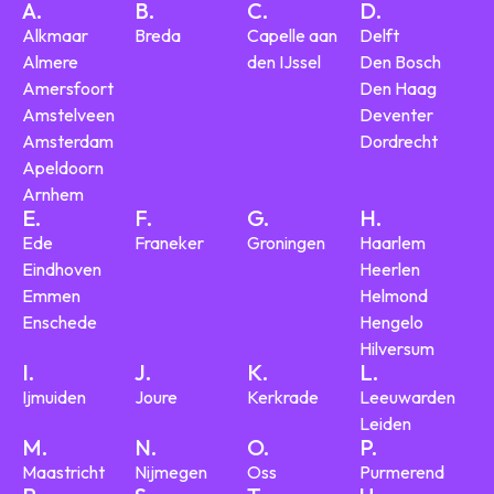
A.
B.
C.
D.
Alkmaar
Breda
Capelle aan
Delft
Almere
den IJssel
Den Bosch
Amersfoort
Den Haag
Amstelveen
Deventer
Amsterdam
Dordrecht
Apeldoorn
Arnhem
E.
F.
G.
H.
Ede
Franeker
Groningen
Haarlem
Eindhoven
Heerlen
Emmen
Helmond
Enschede
Hengelo
Hilversum
I.
J.
K.
L.
Ijmuiden
Joure
Kerkrade
Leeuwarden
Leiden
M.
N.
O.
P.
Maastricht
Nijmegen
Oss
Purmerend