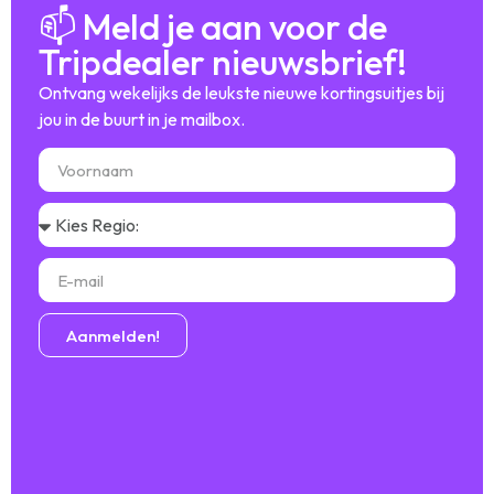
📫 Meld je aan voor de
Tripdealer nieuwsbrief!
Ontvang wekelijks de leukste nieuwe kortingsuitjes bij
jou in de buurt in je mailbox.
Aanmelden!