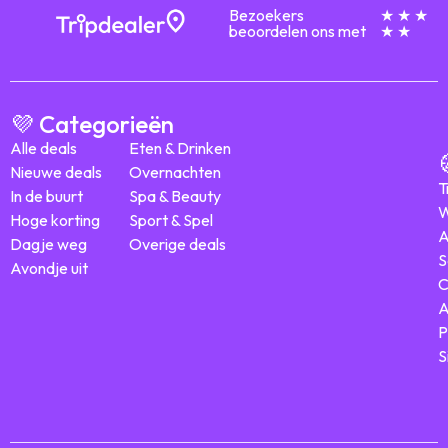
Bezoekers
★ ★ ★
beoordelen ons met
★ ★
💜 Categorieën
Alle deals
Eten & Drinken
Nieuwe deals
Overnachten
T
In de buurt
Spa & Beauty
W
Hoge korting
Sport & Spel
A
Dagje weg
Overige deals
S
Avondje uit
C
A
P
S