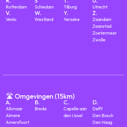
R.
S
T.
U.
Rotterdam
Schiedam
Tilburg
Utrecht
V.
W.
Y.
Z.
Venlo
Westland
Yerseke
Zaandam
Zaanstad
Zoetermeer
Zwolle
🛣️ Omgevingen (15km)
A.
B.
C.
D.
Alkmaar
Breda
Capelle aan
Delft
Almere
den IJssel
Den Bosch
Amersfoort
Den Haag