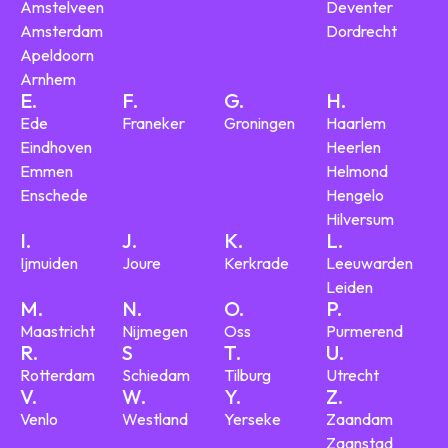
Amstelveen
Deventer
Amsterdam
Dordrecht
Apeldoorn
Arnhem
E.
F.
G.
H.
Ede
Franeker
Groningen
Haarlem
Eindhoven
Heerlen
Emmen
Helmond
Enschede
Hengelo
Hilversum
I.
J.
K.
L.
Ijmuiden
Joure
Kerkrade
Leeuwarden
Leiden
M.
N.
O.
P.
Maastricht
Nijmegen
Oss
Purmerend
R.
S
T.
U.
Rotterdam
Schiedam
Tilburg
Utrecht
V.
W.
Y.
Z.
Venlo
Westland
Yerseke
Zaandam
Zaanstad