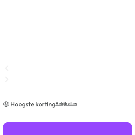
📍 Uitjes in Den Haag
🤑 Hoogste korting
Bekijk alles