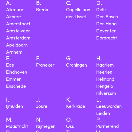
A.
B.
C.
D.
Alkmaar
Breda
Capelle aan
Delft
Almere
den IJssel
Den Bosch
Amersfoort
Den Haag
Amstelveen
Deventer
Amsterdam
Dordrecht
Apeldoorn
Arnhem
E.
F.
G.
H.
Ede
Franeker
Groningen
Haarlem
Eindhoven
Heerlen
Emmen
Helmond
Enschede
Hengelo
Hilversum
I.
J.
K.
L.
Ijmuiden
Joure
Kerkrade
Leeuwarden
Leiden
M.
N.
O.
P.
Maastricht
Nijmegen
Oss
Purmerend