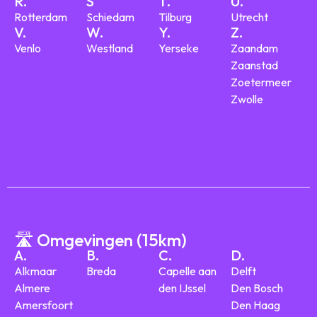
R.
S
T.
U.
Rotterdam
Schiedam
Tilburg
Utrecht
V.
W.
Y.
Z.
Venlo
Westland
Yerseke
Zaandam
Zaanstad
Zoetermeer
Zwolle
🛣️ Omgevingen (15km)
A.
B.
C.
D.
Alkmaar
Breda
Capelle aan
Delft
Almere
den IJssel
Den Bosch
Amersfoort
Den Haag