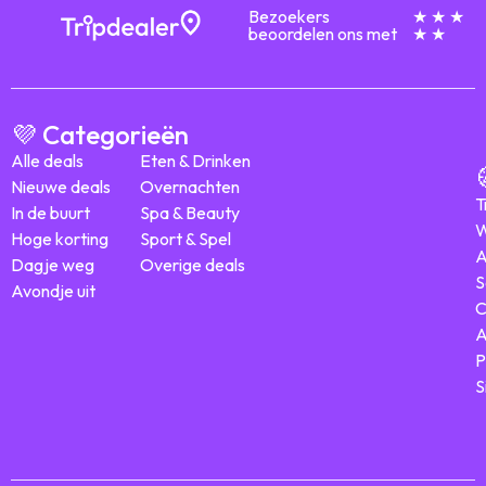
Bezoekers
★ ★ ★
beoordelen ons met
★ ★
💜 Categorieën
Alle deals
Eten & Drinken
Nieuwe deals
Overnachten
T
In de buurt
Spa & Beauty
W
Hoge korting
Sport & Spel
A
Dagje weg
Overige deals
S
Avondje uit
C
A
P
S