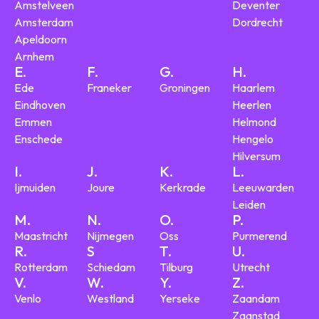
Amstelveen
Deventer
Amsterdam
Dordrecht
Apeldoorn
Arnhem
E.
F.
G.
H.
Ede
Franeker
Groningen
Haarlem
Eindhoven
Heerlen
Emmen
Helmond
Enschede
Hengelo
Hilversum
I.
J.
K.
L.
Ijmuiden
Joure
Kerkrade
Leeuwarden
Leiden
M.
N.
O.
P.
Maastricht
Nijmegen
Oss
Purmerend
R.
S
T.
U.
Rotterdam
Schiedam
Tilburg
Utrecht
V.
W.
Y.
Z.
Venlo
Westland
Yerseke
Zaandam
Zaanstad