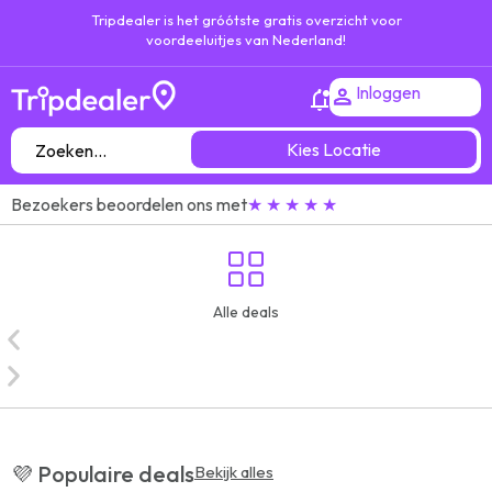
Tripdealer is het gróótste gratis overzicht voor
voordeeluitjes van Nederland!
Inloggen
Kies Locatie
Bezoekers beoordelen ons met
★ ★ ★ ★ ★
Alle deals
💜 Populaire deals
Bekijk alles