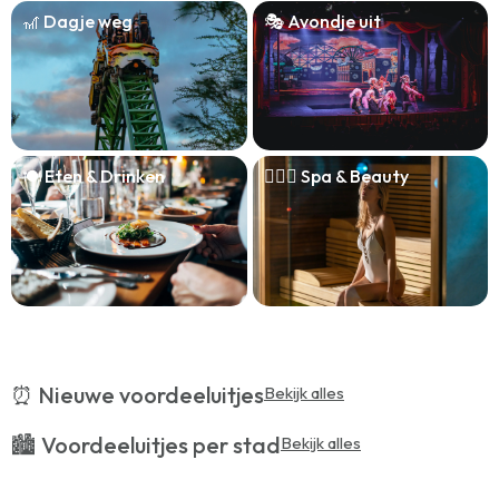
🎢 Dagje weg
🎭 Avondje uit
🍽️ Eten & Drinken
🧖🏻‍♀️ Spa & Beauty
⏰ Nieuwe voordeeluitjes
Bekijk alles
🏙️ Voordeeluitjes per stad
Bekijk alles