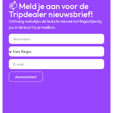
📫 Meld je aan voor de
Tripdealer nieuwsbrief!
Ontvang wekelijks de leukste nieuwe kortingsuitjes bij
jou in de buurt in je mailbox.
Aanmelden!