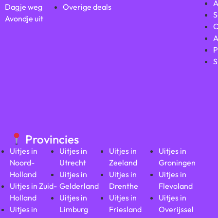
A
Dagje weg
Overige deals
S
Avondje uit
C
A
P
S
Provincies
Uitjes in
Uitjes in
Uitjes in
Uitjes in
Noord-
Utrecht
Zeeland
Groningen
Holland
Uitjes in
Uitjes in
Uitjes in
Uitjes in Zuid-
Gelderland
Drenthe
Flevoland
Holland
Uitjes in
Uitjes in
Uitjes in
Uitjes in
Limburg
Friesland
Overijssel