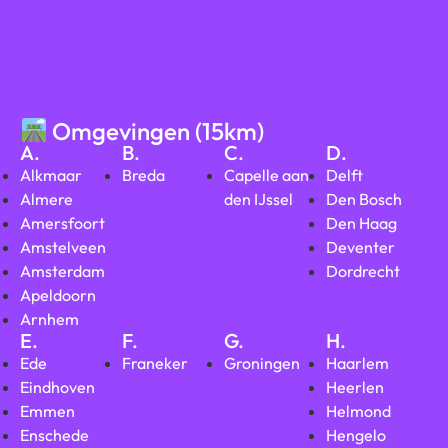
Omgevingen (15km)
A.
B.
C.
D.
Alkmaar
Breda
Capelle aan
Delft
Almere
den IJssel
Den Bosch
Amersfoort
Den Haag
Amstelveen
Deventer
Amsterdam
Dordrecht
Apeldoorn
Arnhem
E.
F.
G.
H.
Ede
Franeker
Groningen
Haarlem
Eindhoven
Heerlen
Emmen
Helmond
Enschede
Hengelo