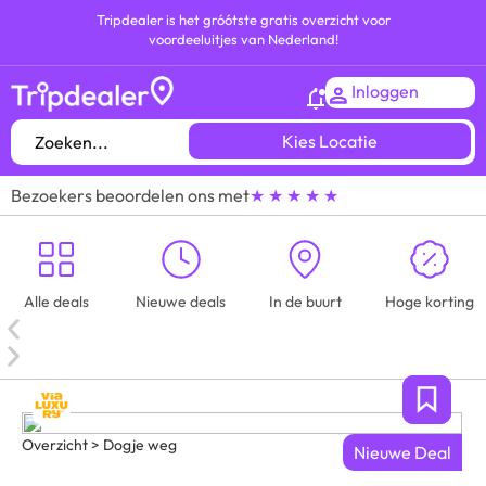
Tripdealer is het gróótste gratis overzicht voor
voordeeluitjes van Nederland!
Inloggen
Kies Locatie
Bezoekers beoordelen ons met
★ ★ ★ ★ ★
Alle deals
Nieuwe deals
In de buurt
Hoge korting
Overzicht > Dogje weg
Nieuwe Deal