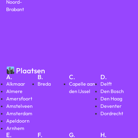
Noord-
Brabant
Plaatsen
A.
B.
C.
D.
Alkmaar
Breda
Capelle aan
Delft
Almere
den IJssel
Den Bosch
Amersfoort
Den Haag
Amstelveen
Deventer
Amsterdam
Dordrecht
Apeldoorn
Arnhem
E.
F.
G.
H.