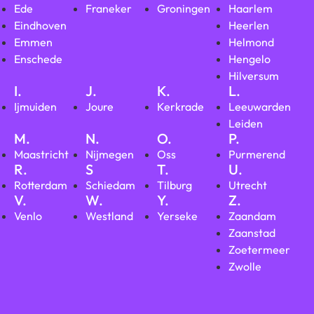
Ede
Franeker
Groningen
Haarlem
Eindhoven
Heerlen
Emmen
Helmond
Enschede
Hengelo
Hilversum
I.
J.
K.
L.
Ijmuiden
Joure
Kerkrade
Leeuwarden
Leiden
M.
N.
O.
P.
Maastricht
Nijmegen
Oss
Purmerend
R.
S
T.
U.
Rotterdam
Schiedam
Tilburg
Utrecht
V.
W.
Y.
Z.
Venlo
Westland
Yerseke
Zaandam
Zaanstad
Zoetermeer
Zwolle