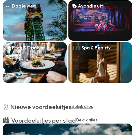
🎢 Dagje weg
🎭 Avondje uit
🍽️ Eten & Drinken
🧖🏻‍♀️ Spa & Beauty
⏰ Nieuwe voordeeluitjes
Bekijk alles
🏙️ Voordeeluitjes per stad
Bekijk alles