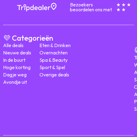
Bezoekers
★ ★ ★
beoordelen ons met
★ ★
💜 Categorieën
Alle deals
Eten & Drinken
Nieuwe deals
Overnachten
T
In de buurt
Spa & Beauty
W
Hoge korting
Sport & Spel
A
Dagje weg
Overige deals
S
Avondje uit
C
A
P
S