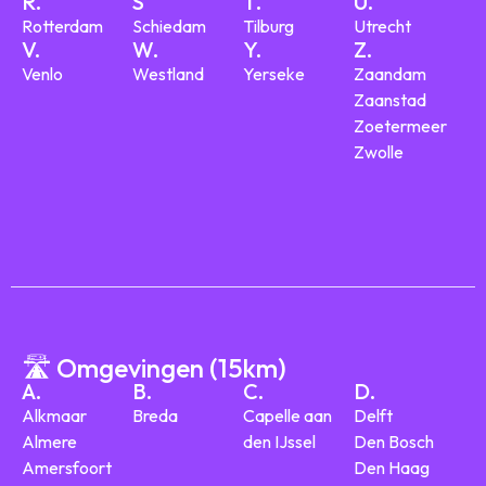
R.
S
T.
U.
Rotterdam
Schiedam
Tilburg
Utrecht
V.
W.
Y.
Z.
Venlo
Westland
Yerseke
Zaandam
Zaanstad
Zoetermeer
Zwolle
🛣️ Omgevingen (15km)
A.
B.
C.
D.
Alkmaar
Breda
Capelle aan
Delft
Almere
den IJssel
Den Bosch
Amersfoort
Den Haag