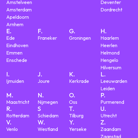
Amstelveen
Deventer
Amsterdam
Dordrecht
Apeldoorn
Arnhem
E.
F.
G.
H.
Ede
Franeker
Groningen
Haarlem
Eindhoven
Heerlen
Emmen
Helmond
Enschede
Hengelo
Hilversum
I.
J.
K.
L.
Ijmuiden
Joure
Kerkrade
Leeuwarden
Leiden
M.
N.
O.
P.
Maastricht
Nijmegen
Oss
Purmerend
R.
S
T.
U.
Rotterdam
Schiedam
Tilburg
Utrecht
V.
W.
Y.
Z.
Venlo
Westland
Yerseke
Zaandam
Zaanstad