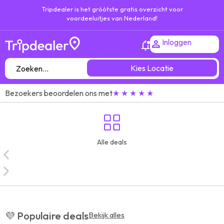
Tripdealer is het gróótste gratis overzicht voor
voordeeluitjes van Nederland!
Inloggen
Kies Locatie
Bezoekers beoordelen ons met
★ ★ ★ ★ ★
Alle deals
💜 Populaire deals
Bekijk alles