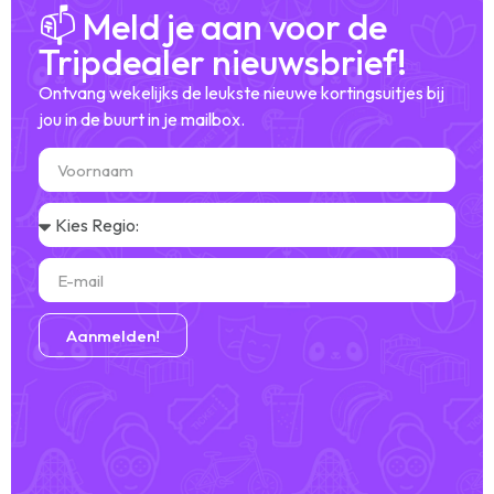
📫 Meld je aan voor de
Tripdealer nieuwsbrief!
Ontvang wekelijks de leukste nieuwe kortingsuitjes bij
jou in de buurt in je mailbox.
Aanmelden!