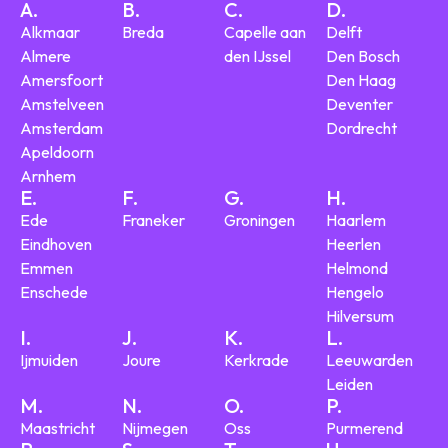
A.
B.
C.
D.
Alkmaar
Breda
Capelle aan
Delft
Almere
den IJssel
Den Bosch
Amersfoort
Den Haag
Amstelveen
Deventer
Amsterdam
Dordrecht
Apeldoorn
Arnhem
E.
F.
G.
H.
Ede
Franeker
Groningen
Haarlem
Eindhoven
Heerlen
Emmen
Helmond
Enschede
Hengelo
Hilversum
I.
J.
K.
L.
Ijmuiden
Joure
Kerkrade
Leeuwarden
Leiden
M.
N.
O.
P.
Maastricht
Nijmegen
Oss
Purmerend