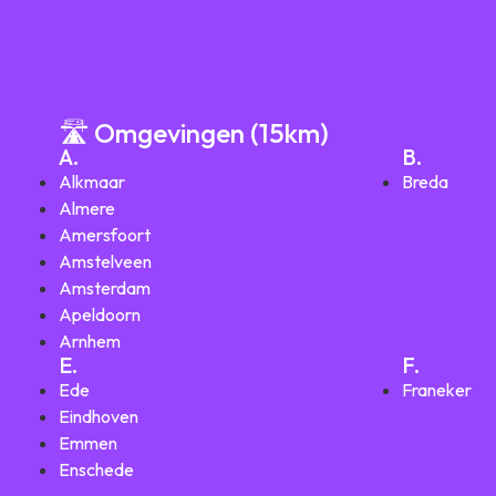
🛣️ Omgevingen (15km)
A.
B.
Alkmaar
Breda
Almere
Amersfoort
Amstelveen
Amsterdam
Apeldoorn
Arnhem
E.
F.
Ede
Franeker
Eindhoven
Emmen
Enschede