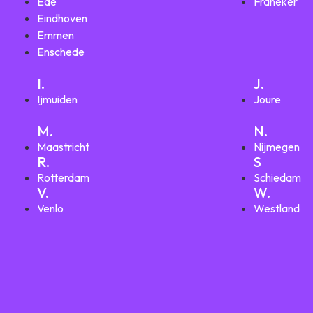
Ede
Franeker
Eindhoven
Emmen
Enschede
I.
J.
Ijmuiden
Joure
M.
N.
Maastricht
Nijmegen
R.
S
Rotterdam
Schiedam
V.
W.
Venlo
Westland