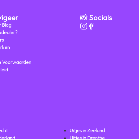
vigeer
📸 Socials
r Blog
ipdealer?
rs
rken
 Voorwaarden
leid
echt
Uitjes in Zeeland
lderland
Uitjes in Drenthe