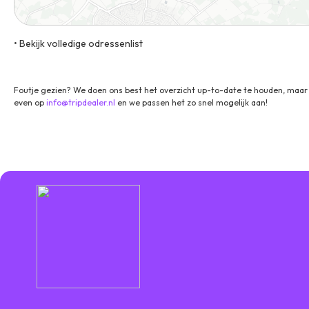
• Bekijk volledige odressenlist
Oude Deldenerweg 205, 7548 PM, Enschede, Overijssel, Nederl
Foutje gezien? We doen ons best het overzicht up-to-date te houden, maar 
even op
info@tripdealer.nl
en we passen het zo snel mogelijk aan!