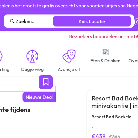
ealer is het gróótste gratis overzicht voor voordeeluitjes van Nede
Kies Locatie
Bezoekers beoordelen ons met
Eten & Drinken
Ove
rting
Dagje weg
Avondje uit
Nieuwe Deal
Resort Bad Boek
minivakantie | i
te tijdens
Resort Bad Boekelo
-
€439
€866