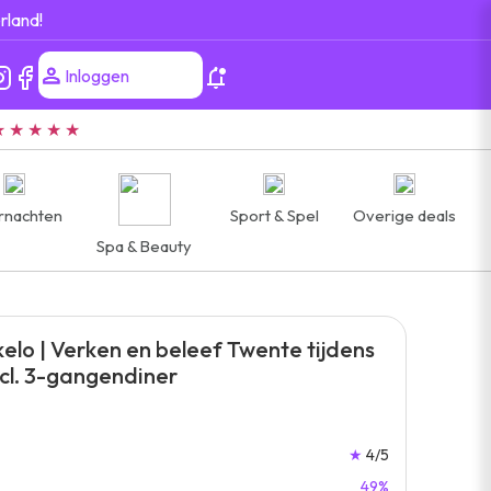
rland!
Inloggen
★ ★ ★ ★ ★
rnachten
Sport & Spel
Overige deals
Spa & Beauty
elo | Verken en beleef Twente tijdens
ncl. 3-gangendiner
★
4/5
49%