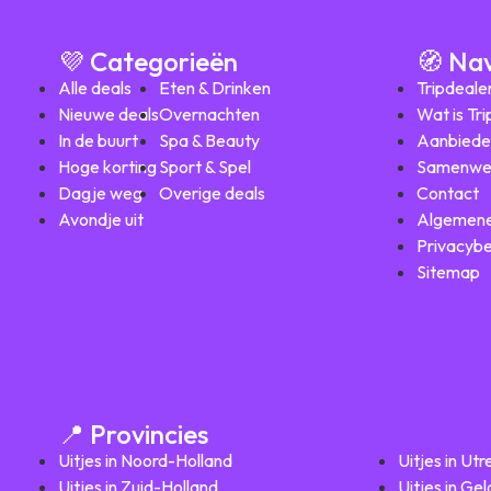
💜 Categorieën
🧭 Na
Alle deals
Eten & Drinken
Tripdeale
Nieuwe deals
Overnachten
Wat is Tr
In de buurt
Spa & Beauty
Aanbiede
Hoge korting
Sport & Spel
Samenwe
Dagje weg
Overige deals
Contact
Avondje uit
Algemene
Privacybe
Sitemap
📍 Provincies
Uitjes in Noord-Holland
Uitjes in Utr
Uitjes in Zuid-Holland
Uitjes in Ge