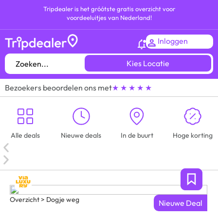
Tripdealer is het gróótste gratis overzicht voor
voordeeluitjes van Nederland!
Inloggen
Kies Locatie
Bezoekers beoordelen ons met
★ ★ ★ ★ ★
Alle deals
Nieuwe deals
In de buurt
Hoge korting
Overzicht > Dogje weg
Nieuwe Deal