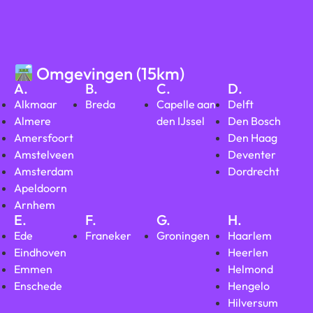
Omgevingen (15km)
A.
B.
C.
D.
Alkmaar
Breda
Capelle aan
Delft
Almere
den IJssel
Den Bosch
Amersfoort
Den Haag
Amstelveen
Deventer
Amsterdam
Dordrecht
Apeldoorn
Arnhem
E.
F.
G.
H.
Ede
Franeker
Groningen
Haarlem
Eindhoven
Heerlen
Emmen
Helmond
Enschede
Hengelo
Hilversum