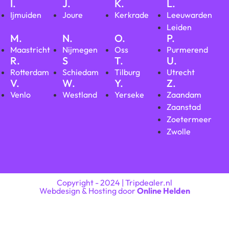
I.
J.
K.
L.
Ijmuiden
Joure
Kerkrade
Leeuwarden
Leiden
M.
N.
O.
P.
Maastricht
Nijmegen
Oss
Purmerend
R.
S
T.
U.
Rotterdam
Schiedam
Tilburg
Utrecht
V.
W.
Y.
Z.
Venlo
Westland
Yerseke
Zaandam
Zaanstad
Zoetermeer
Zwolle
Copyright - 2024 | Tripdealer.nl
Webdesign & Hosting door
Online Helden