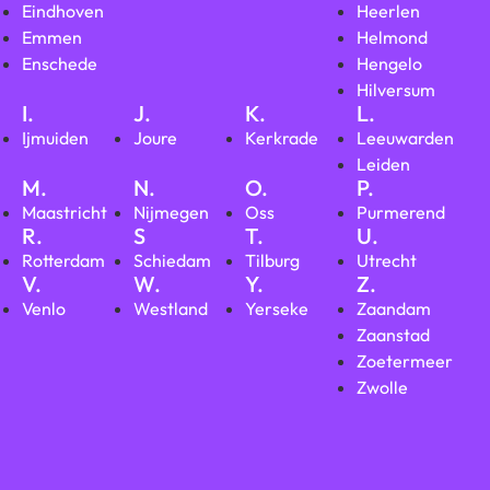
Eindhoven
Heerlen
Emmen
Helmond
Enschede
Hengelo
Hilversum
I.
J.
K.
L.
Ijmuiden
Joure
Kerkrade
Leeuwarden
Leiden
M.
N.
O.
P.
Maastricht
Nijmegen
Oss
Purmerend
R.
S
T.
U.
Rotterdam
Schiedam
Tilburg
Utrecht
V.
W.
Y.
Z.
Venlo
Westland
Yerseke
Zaandam
Zaanstad
Zoetermeer
Zwolle