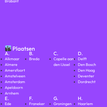
Brabant
Plaatsen
A.
B.
C.
D.
Alkmaar
Breda
Capelle aan
Delft
Almere
den IJssel
Den Bosch
Amersfoort
Den Haag
Amstelveen
Deventer
Amsterdam
Dordrecht
Apeldoorn
Arnhem
E.
F.
G.
H.
Ede
Franeker
Groningen
Haarlem