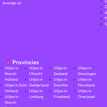
S
Avondje uit
C
A
P
S
Provincies
Uitjes in
Uitjes in
Uitjes in
Uitjes in
Noord-
Utrecht
Zeeland
Groningen
Holland
Uitjes in
Uitjes in
Uitjes in
Uitjes in Zuid-
Gelderland
Drenthe
Flevoland
Holland
Uitjes in
Uitjes in
Uitjes in
Uitjes in
Limburg
Friesland
Overijssel
Noord-