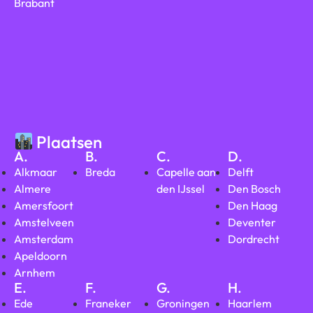
Brabant
Plaatsen
A.
B.
C.
D.
Alkmaar
Breda
Capelle aan
Delft
Almere
den IJssel
Den Bosch
Amersfoort
Den Haag
Amstelveen
Deventer
Amsterdam
Dordrecht
Apeldoorn
Arnhem
E.
F.
G.
H.
Ede
Franeker
Groningen
Haarlem