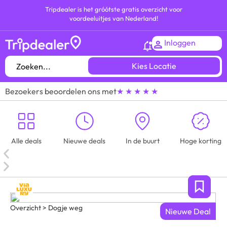
Tripdealer is het gróótste gratis overzicht voor
voordeeluitjes van Nederland!
Inloggen
Kies Locatie
Bezoekers beoordelen ons met
★ ★ ★ ★ ★
Alle deals
Nieuwe deals
In de buurt
Hoge korting
Overzicht > Dogje weg
Nieuwe Deal