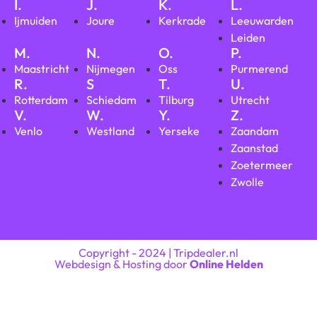
I.
J.
K.
L.
Ijmuiden
Joure
Kerkrade
Leeuwarden
Leiden
M.
N.
O.
P.
Maastricht
Nijmegen
Oss
Purmerend
R.
S
T.
U.
Rotterdam
Schiedam
Tilburg
Utrecht
V.
W.
Y.
Z.
Venlo
Westland
Yerseke
Zaandam
Zaanstad
Zoetermeer
Zwolle
Copyright - 2024 | Tripdealer.nl
Webdesign & Hosting door
Online Helden