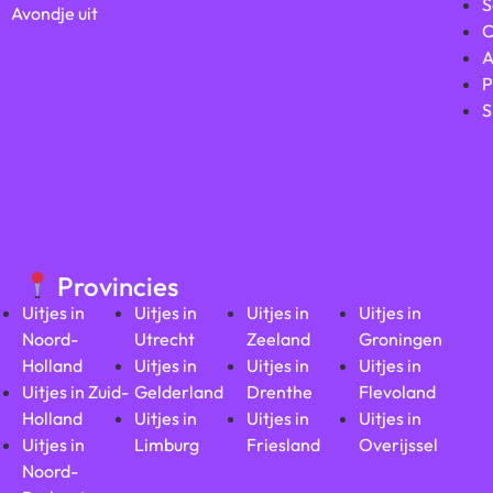
S
Avondje uit
C
A
P
S
Provincies
Uitjes in
Uitjes in
Uitjes in
Uitjes in
Noord-
Utrecht
Zeeland
Groningen
Holland
Uitjes in
Uitjes in
Uitjes in
Uitjes in Zuid-
Gelderland
Drenthe
Flevoland
Holland
Uitjes in
Uitjes in
Uitjes in
Uitjes in
Limburg
Friesland
Overijssel
Noord-