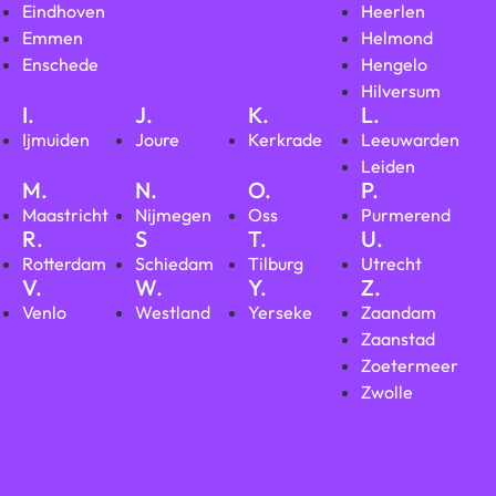
Eindhoven
Heerlen
Emmen
Helmond
Enschede
Hengelo
Hilversum
I.
J.
K.
L.
Ijmuiden
Joure
Kerkrade
Leeuwarden
Leiden
M.
N.
O.
P.
Maastricht
Nijmegen
Oss
Purmerend
R.
S
T.
U.
Rotterdam
Schiedam
Tilburg
Utrecht
V.
W.
Y.
Z.
Venlo
Westland
Yerseke
Zaandam
Zaanstad
Zoetermeer
Zwolle