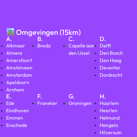
Omgevingen (15km)
A.
B.
C.
D.
Alkmaar
Breda
Capelle aan
Delft
Almere
den IJssel
Den Bosch
Amersfoort
Den Haag
Amstelveen
Deventer
Amsterdam
Dordrecht
Apeldoorn
Arnhem
E.
F.
G.
H.
Ede
Franeker
Groningen
Haarlem
Eindhoven
Heerlen
Emmen
Helmond
Enschede
Hengelo
Hilversum