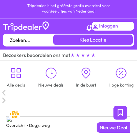
Tripdealer is het gróótste gratis overzicht voor
voordeeluitjes van Nederland!
Inloggen
Kies Locatie
Bezoekers beoordelen ons met
★ ★ ★ ★ ★
Alle deals
Nieuwe deals
In de buurt
Hoge korting
Overzicht > Dogje weg
Nieuwe Deal