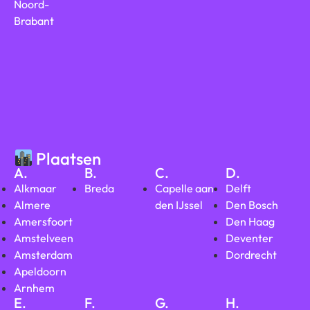
Noord-
Brabant
Plaatsen
A.
B.
C.
D.
Alkmaar
Breda
Capelle aan
Delft
Almere
den IJssel
Den Bosch
Amersfoort
Den Haag
Amstelveen
Deventer
Amsterdam
Dordrecht
Apeldoorn
Arnhem
E.
F.
G.
H.