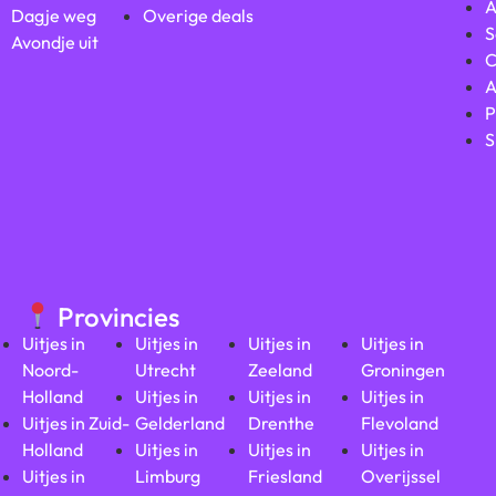
A
Dagje weg
Overige deals
S
Avondje uit
C
A
P
S
Provincies
Uitjes in
Uitjes in
Uitjes in
Uitjes in
Noord-
Utrecht
Zeeland
Groningen
Holland
Uitjes in
Uitjes in
Uitjes in
Uitjes in Zuid-
Gelderland
Drenthe
Flevoland
Holland
Uitjes in
Uitjes in
Uitjes in
Uitjes in
Limburg
Friesland
Overijssel