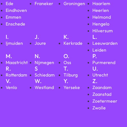
Ede
Franeker
Groningen
Haarlem
Eindhoven
Heerlen
Emmen
Helmond
Enschede
Hengelo
Hilversum
I.
J.
K.
L.
Ijmuiden
Joure
Kerkrade
Leeuwarden
Leiden
M.
N.
O.
P.
Maastricht
Nijmegen
Oss
Purmerend
R.
S
T.
U.
Rotterdam
Schiedam
Tilburg
Utrecht
V.
W.
Y.
Z.
Venlo
Westland
Yerseke
Zaandam
Zaanstad
Zoetermeer
Zwolle