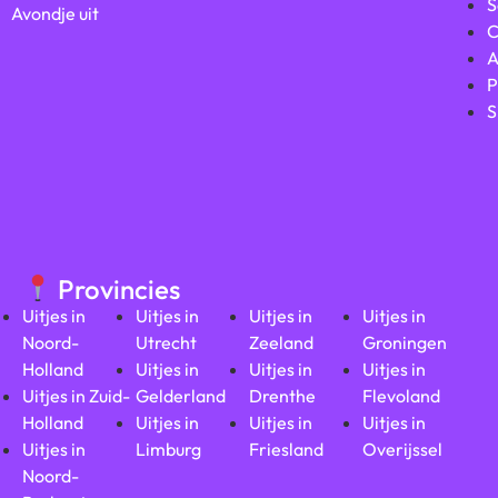
S
Avondje uit
C
A
P
S
Provincies
Uitjes in
Uitjes in
Uitjes in
Uitjes in
Noord-
Utrecht
Zeeland
Groningen
Holland
Uitjes in
Uitjes in
Uitjes in
Uitjes in Zuid-
Gelderland
Drenthe
Flevoland
Holland
Uitjes in
Uitjes in
Uitjes in
Uitjes in
Limburg
Friesland
Overijssel
Noord-