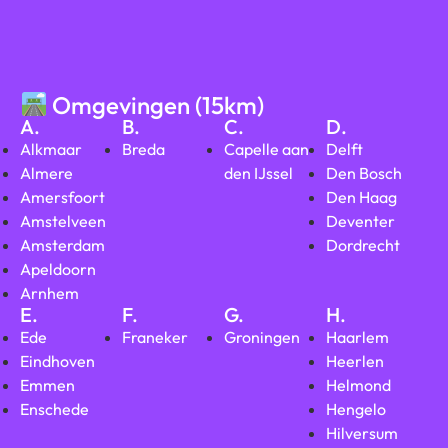
Omgevingen (15km)
A.
B.
C.
D.
Alkmaar
Breda
Capelle aan
Delft
Almere
den IJssel
Den Bosch
Amersfoort
Den Haag
Amstelveen
Deventer
Amsterdam
Dordrecht
Apeldoorn
Arnhem
E.
F.
G.
H.
Ede
Franeker
Groningen
Haarlem
Eindhoven
Heerlen
Emmen
Helmond
Enschede
Hengelo
Hilversum