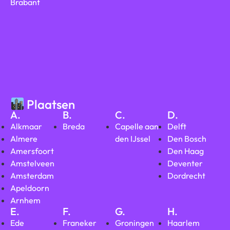
Brabant
Plaatsen
A.
B.
C.
D.
Alkmaar
Breda
Capelle aan
Delft
Almere
den IJssel
Den Bosch
Amersfoort
Den Haag
Amstelveen
Deventer
Amsterdam
Dordrecht
Apeldoorn
Arnhem
E.
F.
G.
H.
Ede
Franeker
Groningen
Haarlem