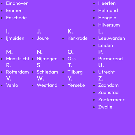
Eindhoven
Heerlen
Emmen
Helmond
Enschede
Hengelo
Hilversum
I.
J.
K.
L.
Ijmuiden
Joure
Kerkrade
Leeuwarden
Leiden
M.
N.
O.
P.
Maastricht
Nijmegen
Oss
Purmerend
R.
S
T.
U.
Rotterdam
Schiedam
Tilburg
Utrecht
V.
W.
Y.
Z.
Venlo
Westland
Yerseke
Zaandam
Zaanstad
Zoetermeer
Zwolle