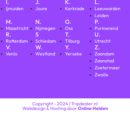
I.
J.
K.
L.
Ijmuiden
Joure
Kerkrade
Leeuwarden
Leiden
M.
N.
O.
P.
Maastricht
Nijmegen
Oss
Purmerend
R.
S
T.
U.
Rotterdam
Schiedam
Tilburg
Utrecht
V.
W.
Y.
Z.
Venlo
Westland
Yerseke
Zaandam
Zaanstad
Zoetermeer
Zwolle
Copyright - 2024 | Tripdealer.nl
Webdesign & Hosting door
Online Helden