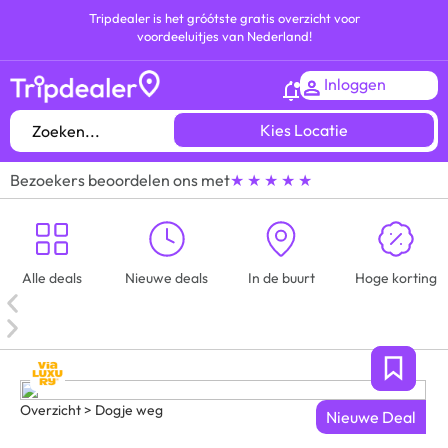
Tripdealer is het gróótste gratis overzicht voor
voordeeluitjes van Nederland!
Inloggen
Kies Locatie
Bezoekers beoordelen ons met
★ ★ ★ ★ ★
Alle deals
Nieuwe deals
In de buurt
Hoge korting
Overzicht > Dogje weg
Nieuwe Deal