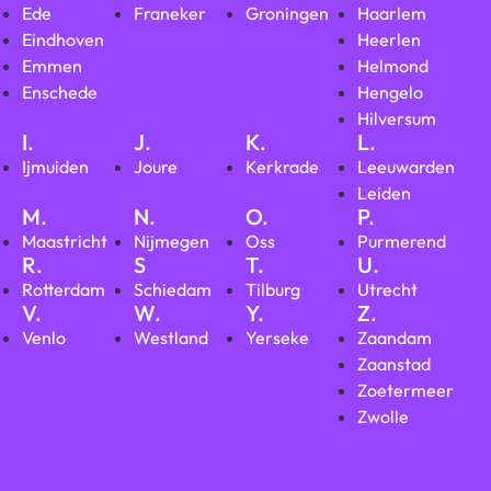
Ede
Franeker
Groningen
Haarlem
Eindhoven
Heerlen
Emmen
Helmond
Enschede
Hengelo
Hilversum
I.
J.
K.
L.
Ijmuiden
Joure
Kerkrade
Leeuwarden
Leiden
M.
N.
O.
P.
Maastricht
Nijmegen
Oss
Purmerend
R.
S
T.
U.
Rotterdam
Schiedam
Tilburg
Utrecht
V.
W.
Y.
Z.
Venlo
Westland
Yerseke
Zaandam
Zaanstad
Zoetermeer
Zwolle