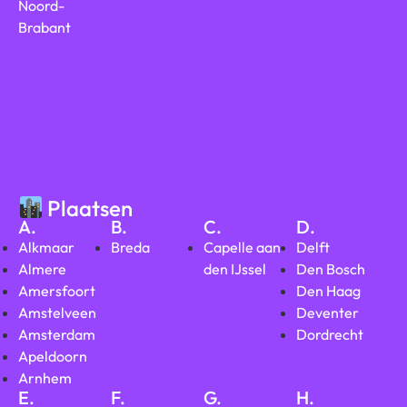
Noord-
Brabant
Plaatsen
A.
B.
C.
D.
Alkmaar
Breda
Capelle aan
Delft
Almere
den IJssel
Den Bosch
Amersfoort
Den Haag
Amstelveen
Deventer
Amsterdam
Dordrecht
Apeldoorn
Arnhem
E.
F.
G.
H.