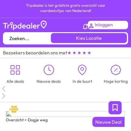
Tripdealer is het gróótste gratis overzicht voor
voordeeluitjes van Nederland!
Inloggen
Kies Locatie
Bezoekers beoordelen ons met
★ ★ ★ ★ ★
Alle deals
Nieuwe deals
In de buurt
Hoge korting
Overzicht > Dogje weg
Nieuwe Deal