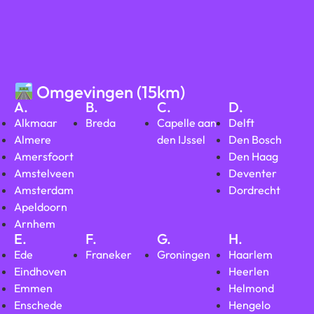
Omgevingen (15km)
A.
B.
C.
D.
Alkmaar
Breda
Capelle aan
Delft
Almere
den IJssel
Den Bosch
Amersfoort
Den Haag
Amstelveen
Deventer
Amsterdam
Dordrecht
Apeldoorn
Arnhem
E.
F.
G.
H.
Ede
Franeker
Groningen
Haarlem
Eindhoven
Heerlen
Emmen
Helmond
Enschede
Hengelo