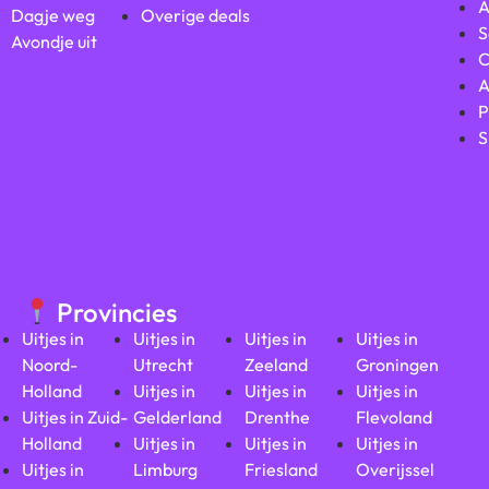
A
Dagje weg
Overige deals
S
Avondje uit
C
A
P
S
Provincies
Uitjes in
Uitjes in
Uitjes in
Uitjes in
Noord-
Utrecht
Zeeland
Groningen
Holland
Uitjes in
Uitjes in
Uitjes in
Uitjes in Zuid-
Gelderland
Drenthe
Flevoland
Holland
Uitjes in
Uitjes in
Uitjes in
Uitjes in
Limburg
Friesland
Overijssel