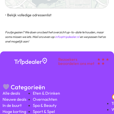
• Bekijk volledige odressenlist
Titus van Rijnstraat 269, 1058 GC, Amsterdam, Noord-
Holland, Nederland
Foutje gezien? We doen ons best het overzicht up-to-date te houden, maar
soms missen we iets. Mail ons even op
info@tripdealer.nl
en we passen het zo
snel mogelijk aan!
Bezoekers
★ ★ ★
beoordelen ons met
★ ★
Categorieën
Alle deals
Eten & Drinken
Nieuwe deals
Overnachten
T
In de buurt
Spa & Beauty
W
Hoge korting
Sport & Spel