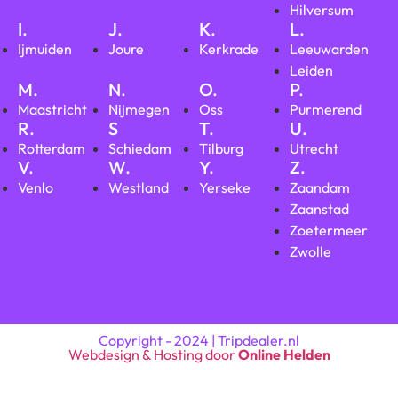
Hilversum
I.
J.
K.
L.
Ijmuiden
Joure
Kerkrade
Leeuwarden
Leiden
M.
N.
O.
P.
Maastricht
Nijmegen
Oss
Purmerend
R.
S
T.
U.
Rotterdam
Schiedam
Tilburg
Utrecht
V.
W.
Y.
Z.
Venlo
Westland
Yerseke
Zaandam
Zaanstad
Zoetermeer
Zwolle
Copyright - 2024 | Tripdealer.nl
Webdesign & Hosting door
Online Helden