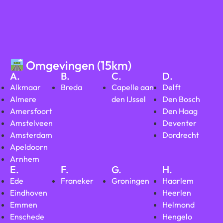
Omgevingen (15km)
A.
B.
C.
D.
Alkmaar
Breda
Capelle aan
Delft
Almere
den IJssel
Den Bosch
Amersfoort
Den Haag
Amstelveen
Deventer
Amsterdam
Dordrecht
Apeldoorn
Arnhem
E.
F.
G.
H.
Ede
Franeker
Groningen
Haarlem
Eindhoven
Heerlen
Emmen
Helmond
Enschede
Hengelo