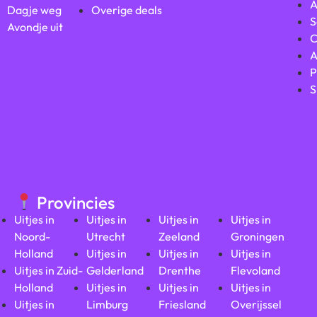
A
Dagje weg
Overige deals
S
Avondje uit
C
A
P
S
Provincies
Uitjes in
Uitjes in
Uitjes in
Uitjes in
Noord-
Utrecht
Zeeland
Groningen
Holland
Uitjes in
Uitjes in
Uitjes in
Uitjes in Zuid-
Gelderland
Drenthe
Flevoland
Holland
Uitjes in
Uitjes in
Uitjes in
Uitjes in
Limburg
Friesland
Overijssel