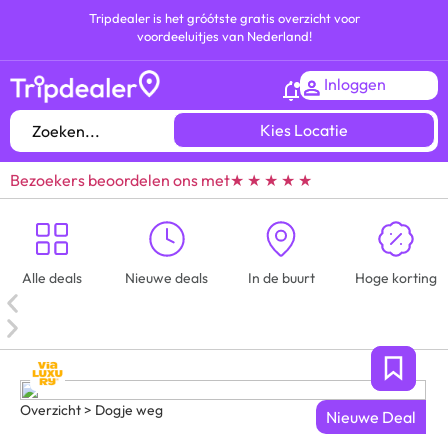
Tripdealer is het gróótste gratis overzicht voor
voordeeluitjes van Nederland!
Inloggen
Kies Locatie
Bezoekers beoordelen ons met
★ ★ ★ ★ ★
Alle deals
Nieuwe deals
In de buurt
Hoge korting
Overzicht > Dogje weg
Nieuwe Deal