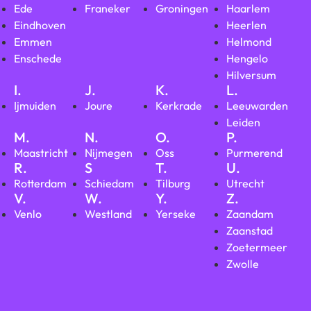
Ede
Franeker
Groningen
Haarlem
Eindhoven
Heerlen
Emmen
Helmond
Enschede
Hengelo
Hilversum
I.
J.
K.
L.
Ijmuiden
Joure
Kerkrade
Leeuwarden
Leiden
M.
N.
O.
P.
Maastricht
Nijmegen
Oss
Purmerend
R.
S
T.
U.
Rotterdam
Schiedam
Tilburg
Utrecht
V.
W.
Y.
Z.
Venlo
Westland
Yerseke
Zaandam
Zaanstad
Zoetermeer
Zwolle