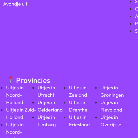
S
Avondje uit
C
A
P
S
Provincies
Uitjes in
Uitjes in
Uitjes in
Uitjes in
Noord-
Utrecht
Zeeland
Groningen
Holland
Uitjes in
Uitjes in
Uitjes in
Uitjes in Zuid-
Gelderland
Drenthe
Flevoland
Holland
Uitjes in
Uitjes in
Uitjes in
Uitjes in
Limburg
Friesland
Overijssel
Noord-