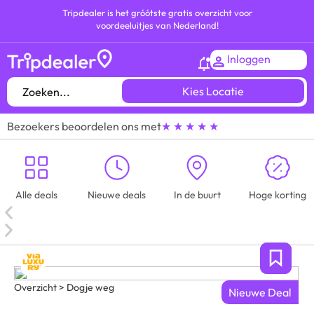
Tripdealer is het gróótste gratis overzicht voor
voordeeluitjes van Nederland!
Inloggen
Kies Locatie
Bezoekers beoordelen ons met
★ ★ ★ ★ ★
Alle deals
Nieuwe deals
In de buurt
Hoge korting
Overzicht > Dogje weg
Nieuwe Deal