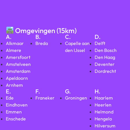
Omgevingen (15km)
A.
B.
C.
D.
Alkmaar
Breda
Capelle aan
Delft
Almere
den IJssel
Den Bosch
Amersfoort
Den Haag
Amstelveen
Deventer
Amsterdam
Dordrecht
Apeldoorn
Arnhem
E.
F.
G.
H.
Ede
Franeker
Groningen
Haarlem
Eindhoven
Heerlen
Emmen
Helmond
Enschede
Hengelo
Hilversum