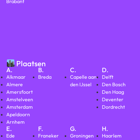
Brabant
Plaatsen
A.
B.
C.
D.
Alkmaar
Breda
Capelle aan
Delft
Almere
den IJssel
Den Bosch
Amersfoort
Den Haag
Amstelveen
Deventer
Amsterdam
Dordrecht
Apeldoorn
Arnhem
E.
F.
G.
H.
Ede
Franeker
Groningen
Haarlem