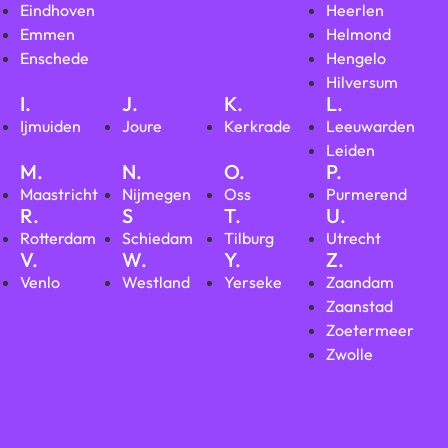
Eindhoven
Heerlen
Emmen
Helmond
Enschede
Hengelo
Hilversum
I.
J.
K.
L.
Ijmuiden
Joure
Kerkrade
Leeuwarden
Leiden
M.
N.
O.
P.
Maastricht
Nijmegen
Oss
Purmerend
R.
S
T.
U.
Rotterdam
Schiedam
Tilburg
Utrecht
V.
W.
Y.
Z.
Venlo
Westland
Yerseke
Zaandam
Zaanstad
Zoetermeer
Zwolle