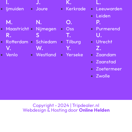
I.
J.
K.
L.
Ijmuiden
Joure
Kerkrade
Leeuwarden
Leiden
M.
N.
O.
P.
Maastricht
Nijmegen
Oss
Purmerend
R.
S
T.
U.
Rotterdam
Schiedam
Tilburg
Utrecht
V.
W.
Y.
Z.
Venlo
Westland
Yerseke
Zaandam
Zaanstad
Zoetermeer
Zwolle
Copyright - 2024 | Tripdealer.nl
Webdesign & Hosting door
Online Helden